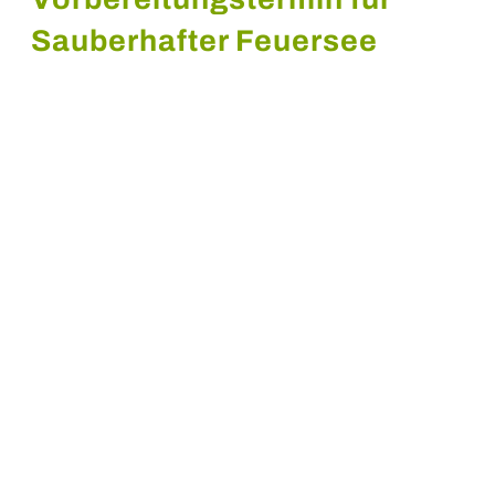
Sauberhafter Feuersee
18. September, 2025// 18:00
–
20:00