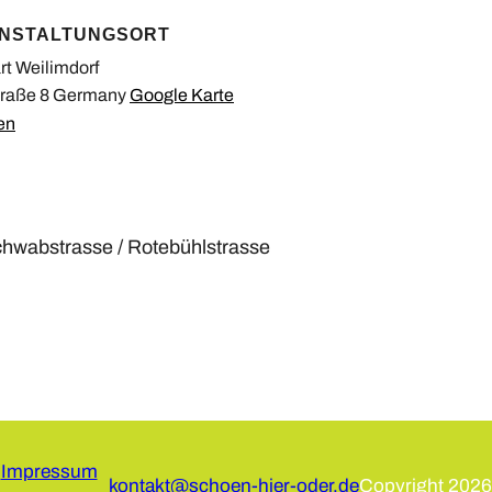
NSTALTUNGSORT
rt Weilimdorf
raße 8
Germany
Google Karte
en
chwabstrasse / Rotebühlstrasse
Impressum
kontakt@schoen-hier-oder.de
Copyright 2026